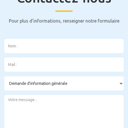
Romain
Pour plus d’informations, renseigner notre formulaire
J'ai fait appel à l'entreprise de location de benne
91 et je ne suis pas déçu, un service de qualité et
une équipe à votre écoute. Je n'hésiterais pas à
refaire appel à leur service dans l'avenir.